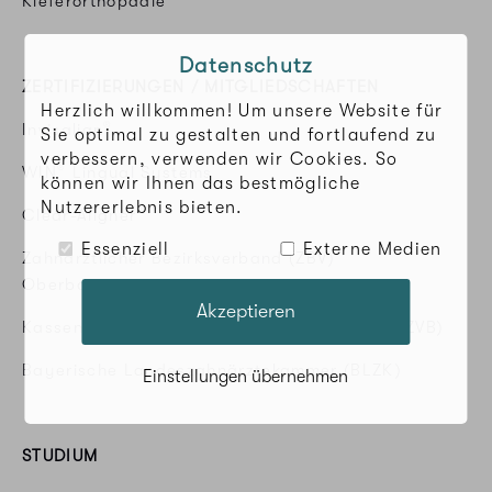
Kieferorthopädie
Datenschutz
ZERTIFIZIERUNGEN / MITGLIEDSCHAFTEN
Herzlich willkommen! Um unsere Website für
®
Invisalign
Sie optimal zu gestalten und fortlaufend zu
verbessern, verwenden wir Cookies. So
®
WIN
Lingual Systems
können wir Ihnen das bestmögliche
Nutzererlebnis bieten.
®
Clear-Aligner
Essenziell
Externe Medien
Zahnärztlicher Bezirksverband (ZBV)
Oberbayern
Akzeptieren
Kassenzahnärztliche Vereinigung Bayerns (KZVB)
Bayerische Landeszahnärztekammer (BLZK)
Einstellungen übernehmen
STUDIUM